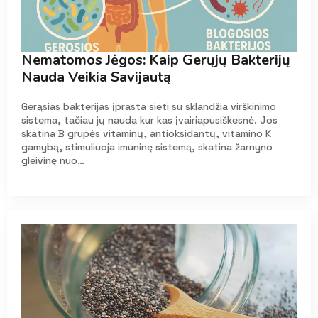
Nematomos Jėgos: Kaip Gerųjų Bakterijų
Nauda Veikia Savijautą
Gerąsias bakterijas įprasta sieti su sklandžia virškinimo
sistema, tačiau jų nauda kur kas įvairiapusiškesnė. Jos
skatina B grupės vitaminų, antioksidantų, vitamino K
gamybą, stimuliuoja imuninę sistemą, skatina žarnyno
gleivinę nuo…