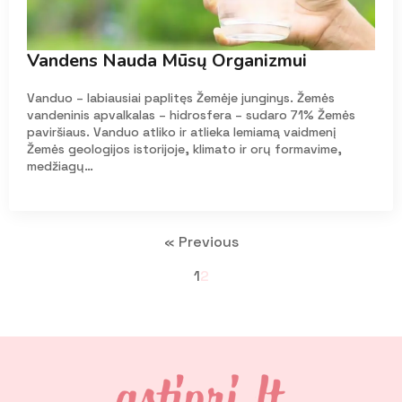
Vandens Nauda Mūsų Organizmui
Vanduo – labiausiai paplitęs Žemėje junginys. Žemės
vandeninis apvalkalas – hidrosfera – sudaro 71% Žemės
paviršiaus. Vanduo atliko ir atlieka lemiamą vaidmenį
Žemės geologijos istorijoje, klimato ir orų formavime,
medžiagų…
« Previous
1
2