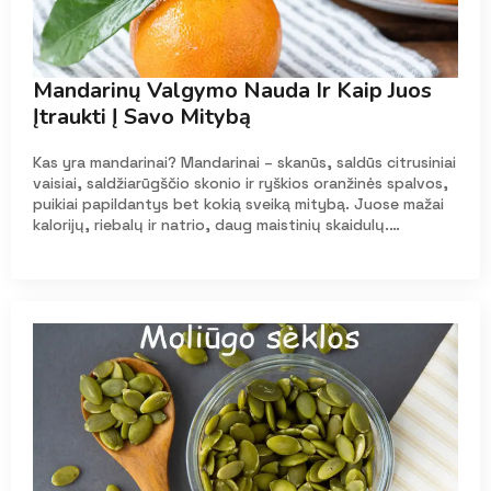
Mandarinų Valgymo Nauda Ir Kaip Juos
Įtraukti Į Savo Mitybą
Kas yra mandarinai? Mandarinai – skanūs, saldūs citrusiniai
vaisiai, saldžiarūgščio skonio ir ryškios oranžinės spalvos,
puikiai papildantys bet kokią sveiką mitybą. Juose mažai
kalorijų, riebalų ir natrio, daug maistinių skaidulų.…