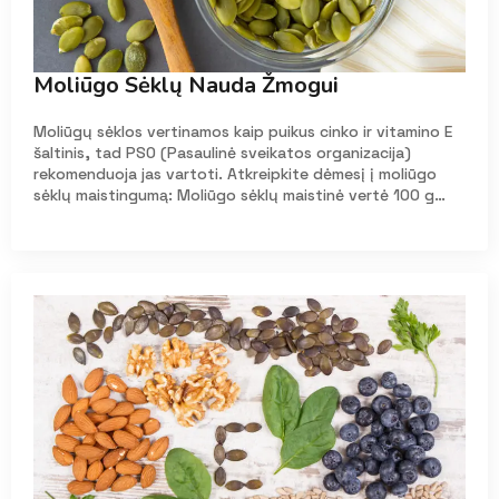
Moliūgo Sėklų Nauda Žmogui
Moliūgų sėklos vertinamos kaip puikus cinko ir vitamino E
šaltinis, tad PSO (Pasaulinė sveikatos organizacija)
rekomenduoja jas vartoti. Atkreipkite dėmesį į moliūgo
sėklų maistingumą: Moliūgo sėklų maistinė vertė 100 g…