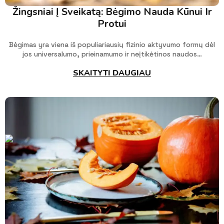
Žingsniai Į Sveikatą: Bėgimo Nauda Kūnui Ir
Protui
Bėgimas yra viena iš populiariausių fizinio aktyvumo formų dėl
jos universalumo, prieinamumo ir neįtikėtinos naudos…
SKAITYTI DAUGIAU