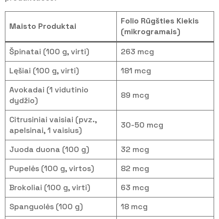
Folio Rūgšties Kiekis
Maisto Produktai
(mikrogramais)
Špinatai (100 g, virti)
263 mcg
Lęšiai (100 g, virti)
181 mcg
Avokadai (1 vidutinio
89 mcg
dydžio)
Citrusiniai vaisiai (pvz.,
30-50 mcg
apelsinai, 1 vaisius)
Juoda duona (100 g)
32 mcg
Pupelės (100 g, virtos)
82 mcg
Brokoliai (100 g, virti)
63 mcg
Spanguolės (100 g)
18 mcg