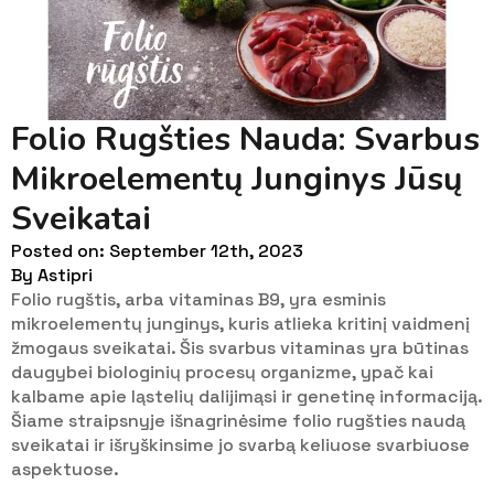
Folio Rugšties Nauda: Svarbus
Mikroelementų Junginys Jūsų
Sveikatai
Posted on: 
September 12th, 2023
By 
Astipri
Folio rugštis, arba vitaminas B9, yra esminis
mikroelementų junginys, kuris atlieka kritinį vaidmenį
žmogaus sveikatai. Šis svarbus vitaminas yra būtinas
daugybei biologinių procesų organizme, ypač kai
kalbame apie ląstelių dalijimąsi ir genetinę informaciją.
Šiame straipsnyje išnagrinėsime folio rugšties naudą
sveikatai ir išryškinsime jo svarbą keliuose svarbiuose
aspektuose.