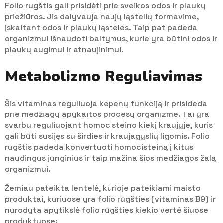
Folio rugštis gali prisidėti prie sveikos odos ir plaukų
priežiūros. Jis dalyvauja naujų ląstelių formavime,
įskaitant odos ir plaukų ląsteles. Taip pat padeda
organizmui išnaudoti baltymus, kurie yra būtini odos ir
plaukų augimui ir atnaujinimui.
Metabolizmo Reguliavimas
Šis vitaminas reguliuoja kepenų funkciją ir prisideda
prie medžiagų apykaitos procesų organizme. Tai yra
svarbu reguliuojant homocisteino kiekį kraujyje, kuris
gali būti susijęs su širdies ir kraujagyslių ligomis. Folio
rugštis padeda konvertuoti homocisteiną į kitus
naudingus junginius ir taip mažina šios medžiagos žalą
organizmui.
Žemiau pateikta lentelė, kurioje pateikiami maisto
produktai, kuriuose yra folio rūgšties (vitaminas B9) ir
nurodyta apytikslė folio rūgšties kiekio vertė šiuose
produktuose: