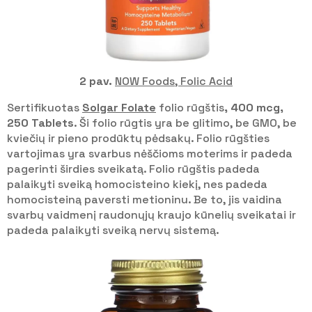
2 pav.
NOW Foods, Folic Acid
Sertifikuotas
Solgar Folate
folio rūgštis
, 400 mcg,
250 Tablets
. Ši folio rūgtis yra be glitimo, be GMO, be
kviečių ir pieno prodūktų pėdsakų. Folio rūgšties
vartojimas yra svarbus nėščioms moterims ir padeda
pagerinti širdies sveikatą. Folio rūgštis padeda
palaikyti sveiką homocisteino kiekį, nes padeda
homocisteiną paversti metioninu. Be to, jis vaidina
svarbų vaidmenį raudonųjų kraujo kūnelių sveikatai ir
padeda palaikyti sveiką nervų sistemą.