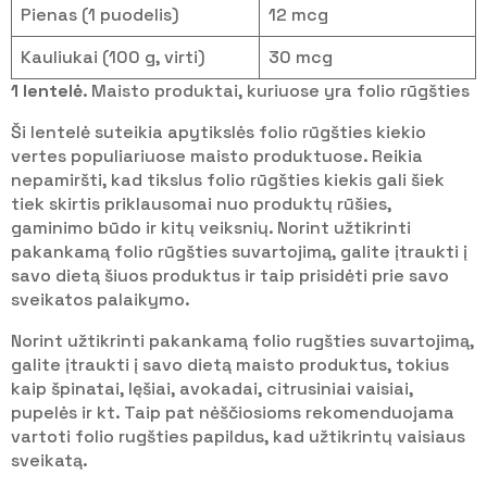
Pienas (1 puodelis)
12 mcg
Kauliukai (100 g, virti)
30 mcg
1 lentelė
. Maisto produktai, kuriuose yra folio rūgšties
Ši lentelė suteikia apytikslės folio rūgšties kiekio
vertes populiariuose maisto produktuose. Reikia
nepamiršti, kad tikslus folio rūgšties kiekis gali šiek
tiek skirtis priklausomai nuo produktų rūšies,
gaminimo būdo ir kitų veiksnių. Norint užtikrinti
pakankamą folio rūgšties suvartojimą, galite įtraukti į
savo dietą šiuos produktus ir taip prisidėti prie savo
sveikatos palaikymo.
Norint užtikrinti pakankamą folio rugšties suvartojimą,
galite įtraukti į savo dietą maisto produktus, tokius
kaip špinatai, lęšiai, avokadai, citrusiniai vaisiai,
pupelės ir kt. Taip pat nėščiosioms rekomenduojama
vartoti folio rugšties papildus, kad užtikrintų vaisiaus
sveikatą.