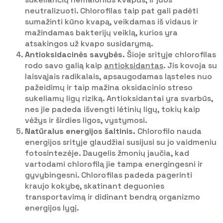
neutralizuoti. Chlorofilas taip pat gali padėti
sumažinti kūno kvapą, veikdamas iš vidaus ir
mažindamas bakterijų veiklą, kurios yra
atsakingos už kvapo susidarymą.
Antioksidacinės savybės.
Šioje srityje chlorofilas
rodo savo galią kaip
antioksidantas
. Jis kovoja su
laisvąjais radikalais, apsaugodamas ląsteles nuo
pažeidimų ir taip mažina oksidacinio streso
sukeliamų ligų riziką. Antioksidantai yra svarbūs,
nes jie padeda išvengti lėtinių ligų, tokių kaip
vėžys ir širdies ligos, vystymosi.
Natūralus energijos šaltinis.
Chlorofilo nauda
energijos srityje glaudžiai susijusi su jo vaidmeniu
fotosintezėje. Daugelis žmonių jaučia, kad
vartodami chlorofilą jie tampa energingesni ir
gyvybingesni. Chlorofilas padeda pagerinti
kraujo kokybę, skatinant deguonies
transportavimą ir didinant bendrą organizmo
energijos lygį.