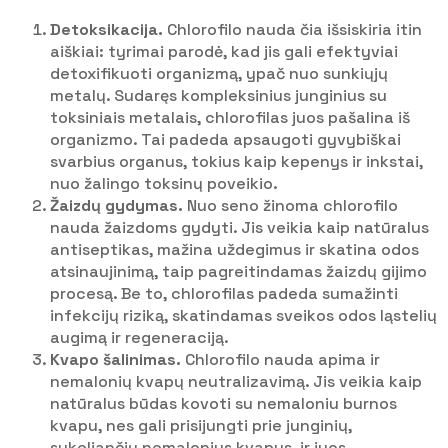
Detoksikacija.
Chlorofilo nauda čia išsiskiria itin
aiškiai: tyrimai parodė, kad jis gali efektyviai
detoxifikuoti organizmą, ypač nuo sunkiųjų
metalų. Sudaręs kompleksinius junginius su
toksiniais metalais, chlorofilas juos pašalina iš
organizmo. Tai padeda apsaugoti gyvybiškai
svarbius organus, tokius kaip kepenys ir inkstai,
nuo žalingo toksinų poveikio.
Žaizdų gydymas.
Nuo seno žinoma chlorofilo
nauda žaizdoms gydyti. Jis veikia kaip natūralus
antiseptikas, mažina uždegimus ir skatina odos
atsinaujinimą, taip pagreitindamas žaizdų gijimo
procesą. Be to, chlorofilas padeda sumažinti
infekcijų riziką, skatindamas sveikos odos ląstelių
augimą ir regeneraciją.
Kvapo šalinimas.
Chlorofilo nauda apima ir
nemalonių kvapų neutralizavimą. Jis veikia kaip
natūralus būdas kovoti su nemaloniu burnos
kvapu, nes gali prisijungti prie junginių,
sukeliančių nemalonius kvapus, ir juos