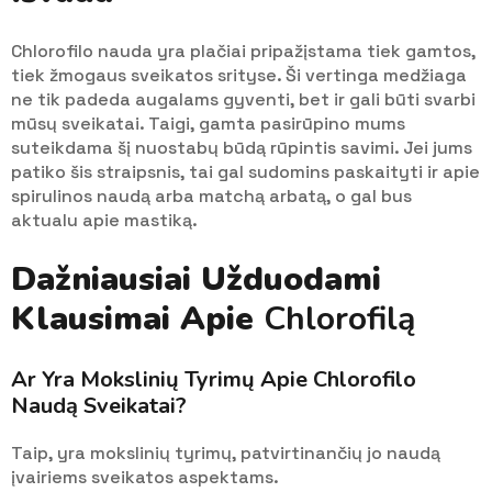
Chlorofilo nauda yra plačiai pripažįstama tiek gamtos,
tiek žmogaus sveikatos srityse. Ši vertinga medžiaga
ne tik padeda augalams gyventi, bet ir gali būti svarbi
mūsų sveikatai. Taigi, gamta pasirūpino mums
suteikdama šį nuostabų būdą rūpintis savimi. Jei jums
patiko šis straipsnis, tai gal sudomins paskaityti ir apie
spirulinos naudą arba matchą arbatą, o gal bus
aktualu apie mastiką.
Dažniausiai Užduodami
Klausimai Apie
Chlorofilą
Ar Yra Mokslinių Tyrimų Apie Chlorofilo
Naudą Sveikatai?
Taip, yra mokslinių tyrimų, patvirtinančių jo naudą
įvairiems sveikatos aspektams.