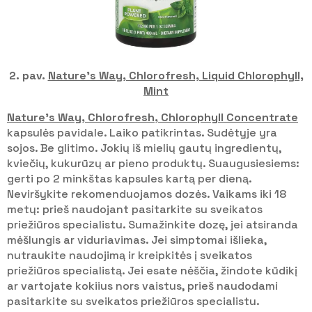
2. pav.
Nature’s Way, Chlorofresh, Liquid Chlorophyll,
Mint
Nature’s Way, Chlorofresh, Chlorophyll Concentrate
kapsulės pavidale. Laiko patikrintas. Sudėtyje yra
sojos. Be glitimo. Jokių iš mielių gautų ingredientų,
kviečių, kukurūzų ar pieno produktų. Suaugusiesiems:
gerti po 2 minkštas kapsules kartą per dieną.
Neviršykite rekomenduojamos dozės. Vaikams iki 18
metų: prieš naudojant pasitarkite su sveikatos
priežiūros specialistu. Sumažinkite dozę, jei atsiranda
mėšlungis ar viduriavimas. Jei simptomai išlieka,
nutraukite naudojimą ir kreipkitės į sveikatos
priežiūros specialistą. Jei esate nėščia, žindote kūdikį
ar vartojate kokiius nors vaistus, prieš naudodami
pasitarkite su sveikatos priežiūros specialistu.