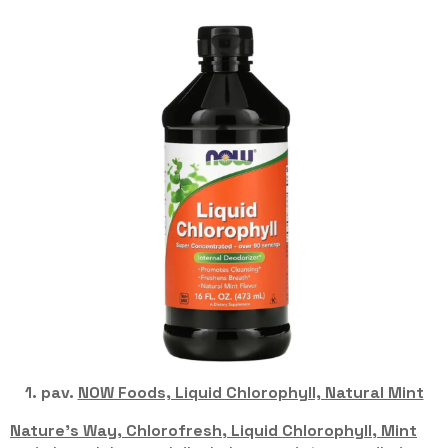
1. pav.
NOW Foods, Liquid Chlorophyll, Natural Mint
Nature’s Way, Chlorofresh, Liquid Chlorophyll, Mint