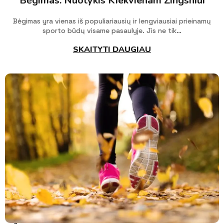
Bėgimas: Nuotykis Kiekvienam Žingsniui
Bėgimas yra vienas iš populiariausių ir lengviausiai prieinamų
sporto būdų visame pasaulyje. Jis ne tik…
SKAITYTI DAUGIAU