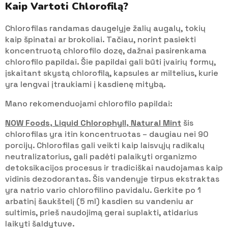
Kaip Vartoti Chlorofilą?
Chlorofilas randamas daugelyje žalių augalų, tokių
kaip špinatai ar brokoliai. Tačiau, norint pasiekti
koncentruotą chlorofilo dozę, dažnai pasirenkama
chlorofilo papildai. Šie papildai gali būti įvairių formų,
įskaitant skystą chlorofilą, kapsules ar miltelius, kurie
yra lengvai įtraukiami į kasdienę mitybą.
Mano rekomenduojami chlorofilo papildai:
NOW Foods, Liquid Chlorophyll, Natural Mint
šis
chlorofilas yra itin koncentruotas – daugiau nei 90
porcijų. Chlorofilas gali veikti kaip laisvųjų radikalų
neutralizatorius, gali padėti palaikyti organizmo
detoksikacijos procesus ir tradiciškai naudojamas kaip
vidinis dezodorantas. Šis vandenyje tirpus ekstraktas
yra natrio vario chlorofilino pavidalu. Gerkite po 1
arbatinį šaukštelį (5 ml) kasdien su vandeniu ar
sultimis, prieš naudojimą gerai suplakti, atidarius
laikyti šaldytuve.