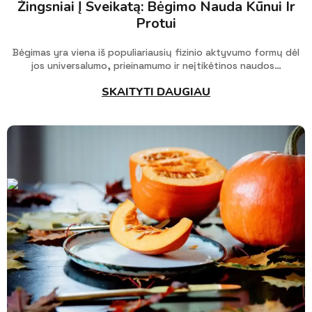
Žingsniai Į Sveikatą: Bėgimo Nauda Kūnui Ir
Protui
Bėgimas yra viena iš populiariausių fizinio aktyvumo formų dėl
jos universalumo, prieinamumo ir neįtikėtinos naudos…
SKAITYTI DAUGIAU