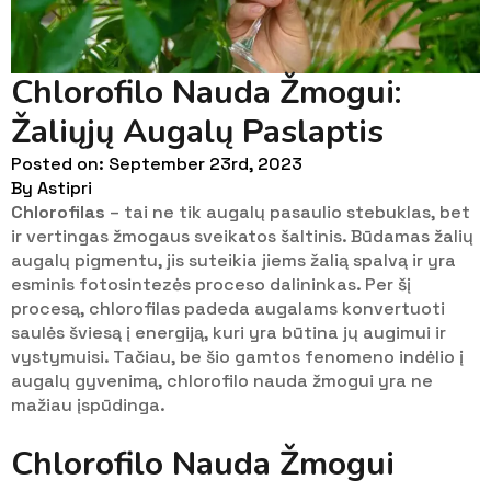
Chlorofilo Nauda Žmogui:
Žaliųjų Augalų Paslaptis
Posted on: 
September 23rd, 2023
By 
Astipri
Chlorofilas
– tai ne tik augalų pasaulio stebuklas, bet
ir vertingas žmogaus sveikatos šaltinis. Būdamas žalių
augalų pigmentu, jis suteikia jiems žalią spalvą ir yra
esminis fotosintezės proceso dalininkas. Per šį
procesą, chlorofilas padeda augalams konvertuoti
saulės šviesą į energiją, kuri yra būtina jų augimui ir
vystymuisi. Tačiau, be šio gamtos fenomeno indėlio į
augalų gyvenimą, chlorofilo nauda žmogui yra ne
mažiau įspūdinga.
Chlorofilo Nauda Žmogui