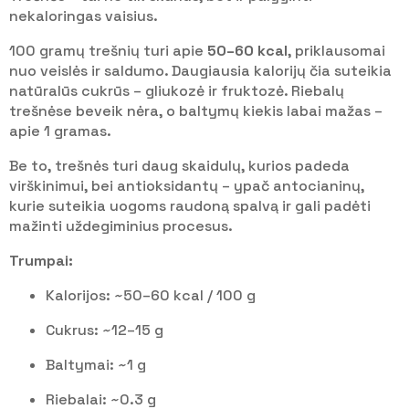
nekaloringas vaisius.
100 gramų trešnių turi apie
50–60 kcal
, priklausomai
nuo veislės ir saldumo. Daugiausia kalorijų čia suteikia
natūralūs cukrūs – gliukozė ir fruktozė. Riebalų
trešnėse beveik nėra, o baltymų kiekis labai mažas –
apie 1 gramas.
Be to, trešnės turi daug skaidulų, kurios padeda
virškinimui, bei antioksidantų – ypač antocianinų,
kurie suteikia uogoms raudoną spalvą ir gali padėti
mažinti uždegiminius procesus.
Trumpai:
Kalorijos: ~50–60 kcal / 100 g
Cukrus: ~12–15 g
Baltymai: ~1 g
Riebalai: ~0.3 g