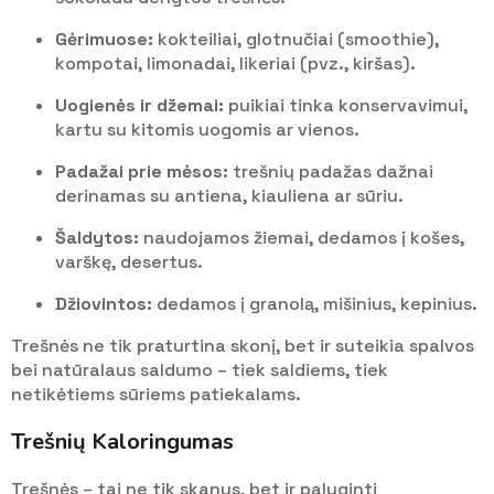
Gėrimuose:
kokteiliai, glotnučiai (smoothie),
kompotai, limonadai, likeriai (pvz., kiršas).
Uogienės ir džemai:
puikiai tinka konservavimui,
kartu su kitomis uogomis ar vienos.
Padažai prie mėsos:
trešnių padažas dažnai
derinamas su antiena, kiauliena ar sūriu.
Šaldytos:
naudojamos žiemai, dedamos į košes,
varškę, desertus.
Džiovintos:
dedamos į granolą, mišinius, kepinius.
Trešnės ne tik praturtina skonį, bet ir suteikia spalvos
bei natūralaus saldumo – tiek saldiems, tiek
netikėtiems sūriems patiekalams.
Trešnių Kaloringumas
Trešnės – tai ne tik skanus, bet ir palyginti