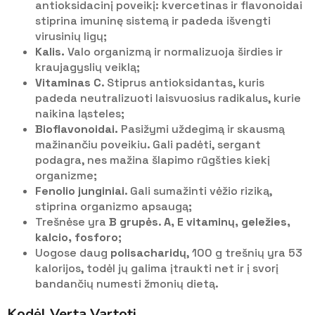
antioksidacinį poveikį: kvercetinas ir flavonoidai
stiprina imuninę sistemą ir padeda išvengti
virusinių ligų;
Kalis.
Valo organizmą ir normalizuoja širdies ir
kraujagyslių veiklą;
Vitaminas C
. Stiprus antioksidantas, kuris
padeda neutralizuoti laisvuosius radikalus, kurie
naikina ląsteles;
Bioflavonoidai.
Pasižymi uždegimą ir skausmą
mažinančiu poveikiu. Gali padėti, sergant
podagra, nes mažina šlapimo rūgšties kiekį
organizme;
Fenolio junginiai
. Gali sumažinti vėžio riziką,
stiprina organizmo apsaugą;
Trešnėse yra
B grupės
.
A, E vitaminų, geležies,
kalcio, fosforo
;
Uogose daug
polisacharidų
, 100 g trešnių yra 53
kalorijos, todėl jų galima įtraukti net ir į svorį
bandančių numesti žmonių dietą.
Kodėl Verta Vartoti