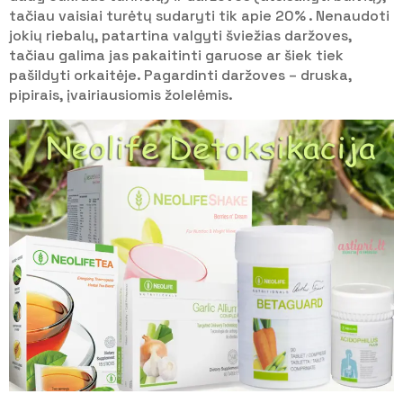
tačiau vaisiai turėtų sudaryti tik apie 20% . Nenaudoti
jokių riebalų, patartina valgyti šviežias daržoves,
tačiau galima jas pakaitinti garuose ar šiek tiek
pašildyti orkaitėje. Pagardinti daržoves – druska,
pipirais, įvairiausiomis žolelėmis.