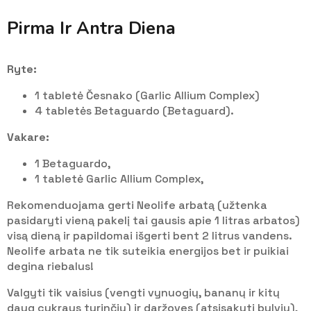
Pirma Ir Antra Diena
Ryte:
1 tabletė Česnako (Garlic Allium Complex)
4 tabletės Betaguardo (Betaguard).
Vakare:
1 Betaguardo,
1 tabletė Garlic Allium Complex,
Rekomenduojama gerti Neolife arbatą (užtenka
pasidaryti vieną pakelį tai gausis apie 1 litras arbatos)
visą dieną ir papildomai išgerti bent 2 litrus vandens.
Neolife arbata ne tik suteikia energijos bet ir puikiai
degina riebalus!
Valgyti tik vaisius (vengti vynuogių, bananų ir kitų
daug cukraus turinčių) ir daržoves (atsisakyti bulvių),