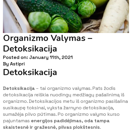
Organizmo Valymas –
Detoksikacija
Posted on: 
January 11th, 2021
By 
Astipri
Detoksikacija
Detoksikacija
– tai organizmo valymas. Pats žodis
detoksikacija reiškia nuodingų medžiagų pašalinimą iš
organizmo. Detoksikacijos metu iš organizmo pasišalina
susikaupę toksinai, vyksta žarnyno detoksikacija,
sumažėja pilvo pūtimas. Po organizmo valymo kurso
pajuntamas
energijos padidėjimas, oda tampa
skaistesnė ir gražesnė, pilvas plokštesnis
.