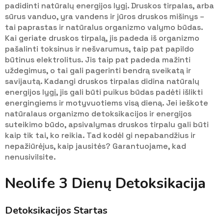
padidinti natūralų energijos lygį. Druskos tirpalas, arba
sūrus vanduo, yra vandens ir jūros druskos mišinys –
tai paprastas ir natūralus organizmo valymo būdas.
Kai geriate druskos tirpalą, jis padeda iš organizmo
pašalinti toksinus ir nešvarumus, taip pat papildo
būtinus elektrolitus. Jis taip pat padeda mažinti
uždegimus, o tai gali pagerinti bendrą sveikatą ir
savijautą. Kadangi druskos tirpalas didina natūralų
energijos lygį, jis gali būti puikus būdas padėti išlikti
energingiems ir motyvuotiems visą dieną. Jei ieškote
natūralaus organizmo detoksikacijos ir energijos
suteikimo būdo, apsivalymas druskos tirpalu gali būti
kaip tik tai, ko reikia. Tad kodėl gi nepabandžius ir
nepažiūrėjus, kaip jausitės? Garantuojame, kad
nenusivilsite.
Neolife 3 Dienų Detoksikacija
Detoksikacijos Startas