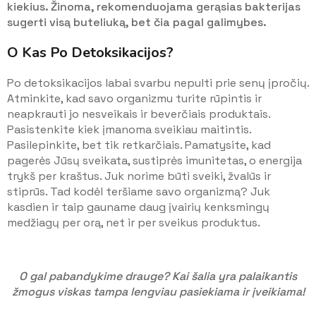
kiekius. Žinoma, rekomenduojama gerąsias bakterijas
sugerti visą buteliuką, bet čia pagal galimybes.
O Kas Po Detoksikacijos?
Po detoksikacijos labai svarbu nepulti prie senų įpročių.
Atminkite, kad savo organizmu turite rūpintis ir
neapkrauti jo nesveikais ir beverčiais produktais.
Pasistenkite kiek įmanoma sveikiau maitintis.
Pasilepinkite, bet tik retkarčiais. Pamatysite, kad
pagerės Jūsų sveikata, sustiprės imunitetas, o energija
trykš per kraštus. Juk norime būti sveiki, žvalūs ir
stiprūs. Tad kodėl teršiame savo organizmą? Juk
kasdien ir taip gauname daug įvairių kenksmingų
medžiagų per orą, net ir per sveikus produktus.
O gal pabandykime drauge? Kai šalia yra palaikantis
žmogus viskas tampa lengviau pasiekiama ir įveikiama!