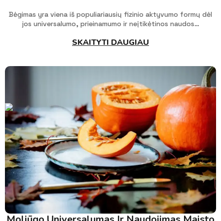
Bėgimas yra viena iš populiariausių fizinio aktyvumo formų dėl
jos universalumo, prieinamumo ir neįtikėtinos naudos…
SKAITYTI DAUGIAU
Moliūgo Universalumas Ir Naudojimas Maisto