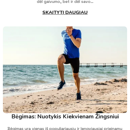
dėl gaivumo, bet ir dėl savo…
SKAITYTI DAUGIAU
Bėgimas: Nuotykis Kiekvienam Žingsniui
Bėgimas yra vienas iš populiariausių ir lengviausiai prieinamų