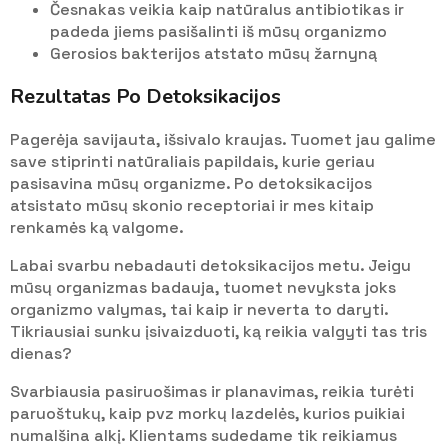
Česnakas veikia kaip natūralus antibiotikas ir
padeda jiems pasišalinti iš mūsų organizmo
Gerosios bakterijos atstato mūsų žarnyną
Rezultatas Po Detoksikacijos
Pagerėja savijauta, išsivalo kraujas. Tuomet jau galime
save stiprinti natūraliais papildais, kurie geriau
pasisavina mūsų organizme. Po detoksikacijos
atsistato mūsų skonio receptoriai ir mes kitaip
renkamės ką valgome.
Labai svarbu nebadauti detoksikacijos metu. Jeigu
mūsų organizmas badauja, tuomet nevyksta joks
organizmo valymas, tai kaip ir neverta to daryti.
Tikriausiai sunku įsivaizduoti, ką reikia valgyti tas tris
dienas?
Svarbiausia pasiruošimas ir planavimas, reikia turėti
paruoštukų, kaip pvz morkų lazdelės, kurios puikiai
numalšina alkį. Klientams sudedame tik reikiamus