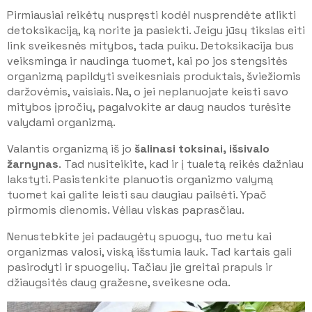
Pirmiausiai reikėtų nuspręsti kodėl nusprendėte atlikti
detoksikaciją, ką norite ja pasiekti. Jeigu jūsų tikslas eiti
link sveikesnės mitybos, tada puiku. Detoksikacija bus
veiksminga ir naudinga tuomet, kai po jos stengsitės
organizmą papildyti sveikesniais produktais, šviežiomis
daržovėmis, vaisiais. Na, o jei neplanuojate keisti savo
mitybos įpročių, pagalvokite ar daug naudos turėsite
valydami organizmą.
Valantis organizmą iš jo
šalinasi toksinai, išsivalo
žarnynas
. Tad nusiteikite, kad ir į tualetą reikės dažniau
lakstyti. Pasistenkite planuotis organizmo valymą
tuomet kai galite leisti sau daugiau pailsėti. Ypač
pirmomis dienomis. Vėliau viskas paprasčiau.
Nenustebkite jei padaugėtų spuogų, tuo metu kai
organizmas valosi, viską išstumia lauk. Tad kartais gali
pasirodyti ir spuogelių. Tačiau jie greitai prapuls ir
džiaugsitės daug gražesne, sveikesne oda.