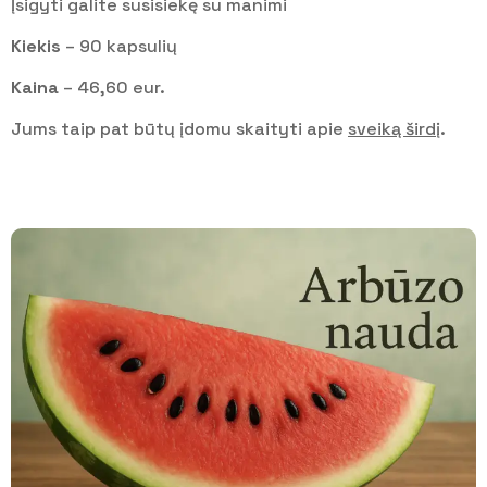
Įsigyti galite susisiekę su manimi
Kiekis
– 90 kapsulių
Kaina
– 46,60 eur.
Jums taip pat būtų įdomu skaityti apie
sveiką širdį
.