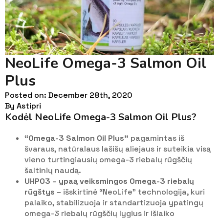
NeoLife Omega-3 Salmon Oil
Plus
Posted on: 
December 28th, 2020
By 
Astipri
Kodėl NeoLife Omega-3 Salmon Oil Plus?
“Omega-3 Salmon Oil Plus”
pagamintas iš
švaraus, natūralaus lašišų aliejaus ir suteikia visą
vieno turtingiausių omega-3 riebalų rūgščių
šaltinių naudą.
UHPO3 – ypaą veiksmingos Omega-3 riebalų
rūgštys –
išskirtinė “NeoLife” technologija, kuri
palaiko, stabilizuoja ir standartizuoja ypatingų
omega-3 riebalų rūgščių lygius ir išlaiko