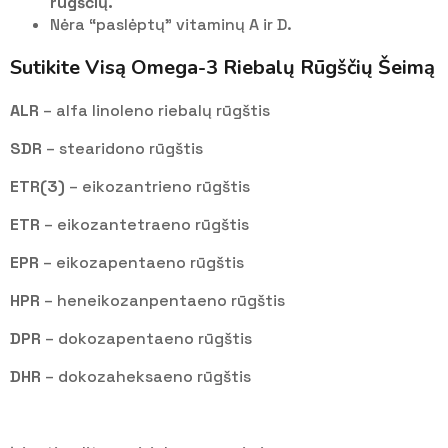
rūgščių.
Nėra “paslėptų” vitaminų A ir D.
Sutikite Visą Omega-3 Riebalų Rūgščių Šeimą
ALR
– alfa linoleno riebalų rūgštis
SDR
– stearidono rūgštis
ETR(3)
– eikozantrieno rūgštis
ETR
– eikozantetraeno rūgštis
EPR
– eikozapentaeno rūgštis
HPR
– heneikozanpentaeno rūgštis
DPR
– dokozapentaeno rūgštis
DHR
– dokozaheksaeno rūgštis