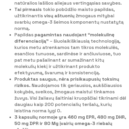
natūralios lašišos aliejaus vertingąsias savybes.
Tai pirmasis
tokio pobūdžio maisto papildas,
užtikrinantis
visų aštuonių
žmogaus mitybai
svarbių omega-3 šeimos komponentų nustatytą
normą.
Papildas
pagamintas naudojant “molekulinę
diferenciaciją”
– šiuolaikiškiausią technologiją,
kurios metu atrenkamos tam tikros molekulės,
esančios tunuose, sardinėse ir ančiuviuose, tuo
pat metu pašalinant ar sumažinant kitų
molekulių kiekį ir užtikrinant produkto
efektyvumą, švarumą ir konsistenciją.
Produktas saugus, nėra prisikaupusių toksinų
rizikos.
Naudojamos tik geriausios, aukščiausios
kokybės, sveikos, žmogaus maistui tinkamos
žuvys. Visi žaliavų šaltiniai kruopščiai tikrinami dėl
daugiau kaip 200 potencialių teršalų, kurių
leistina norma lygi 0.
3 kapsulių normoje yra 460 mg EPR, 480 mg DHR,
50 mg DPR ir 80 Mg įvairių omega-3 riebalų